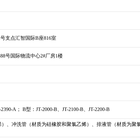
号支点汇智国际B座816室
8号国际物流中心2#厂房1楼
2390-A； B型：JT-2000-B、JT-2100-B、JT-2200-B
烯）、冲洗管（材质为硅橡胶和聚氯乙烯）、排液管（材质为聚