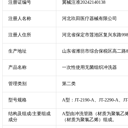
注册证编号
冀械注准20242140138
注册人名称
河北玖田医疗器械有限公司
注册人住所
河北省保定市莲池区复兴东路998
生产地址
山东省潍坊市综合保税区高二路88
产品名称
一次性使用无菌组织冲洗器
管理类别
第二类
型号规格
A型：JT-2190-A、JT-2290-A、JT-
结构及组成/主要组成
A型由冲洗管路（材质为聚氯乙
成分
（材质为聚氯乙烯）组成。