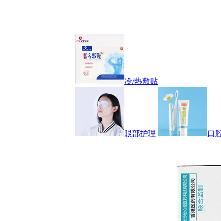
冷/热敷贴
眼部护理
口