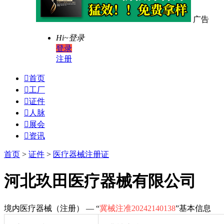
广告
Hi~
登录
登录
注册

首页

工厂

证件

人脉

展会

资讯
首页
>
证件
>
医疗器械注册证
河北玖田医疗器械有限公司
境内医疗器械（注册） — “
冀械注准20242140138
”基本信息