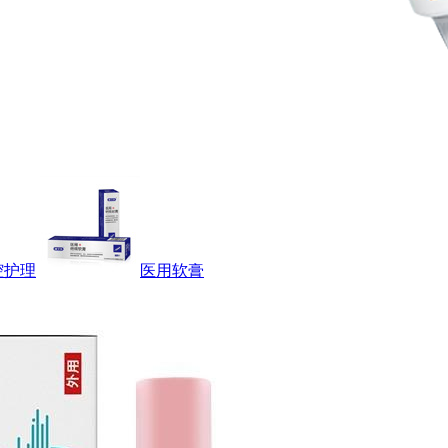
腔护理
医用软膏