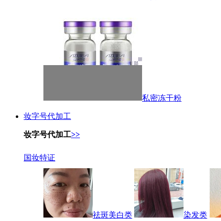
私密冻干粉
妆字号代加工
妆字号代加工
>>
国妆特证
祛斑美白类
染发类