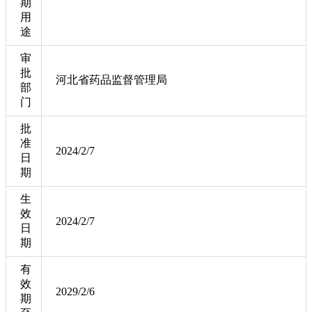
期
用
途
审
批
河北省药品监督管理局
部
门
批
准
2024/2/7
日
期
生
效
2024/2/7
日
期
有
效
2029/2/6
期