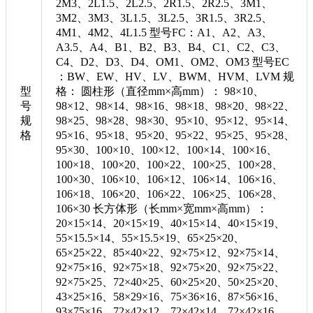
2M3、2L1.5、2L2.5、2R1.5、2R2.5、3M1、
3M2、3M3、3L1.5、3L2.5、3R1.5、3R2.5、
4M1、4M2、4L1.5 型号FC：A1、A2、A3、
A3.5、A4、B1、B2、B3、B4、C1、C2、C3、
C4、D2、D3、D4、OM1、OM2、OM3 型号EC
：BW、EW、HV、LV、BWM、HVM、LVM 规
型
格： 圆柱形（直径mm×高mm）： 98×10、
号
98×12、98×14、98×16、98×18、98×20、98×22、
规
98×25、98×28、98×30、95×10、95×12、95×14、
格
95×16、95×18、95×20、95×22、95×25、95×28、
95×30、100×10、100×12、100×14、100×16、
100×18、100×20、100×22、100×25、100×28、
100×30、106×10、106×12、106×14、106×16、
106×18、106×20、106×22、106×25、106×28、
106×30 长方体形（长mm×宽mm×高mm）：
20×15×14、20×15×19、40×15×14、40×15×19、
55×15.5×14、55×15.5×19、65×25×20、
65×25×22、85×40×22、92×75×12、92×75×14、
92×75×16、92×75×18、92×75×20、92×75×22、
92×75×25、72×40×25、60×25×20、50×25×20、
43×25×16、58×29×16、75×36×16、87×56×16、
93×75×16、72×42×12、72×42×14、72×42×16、