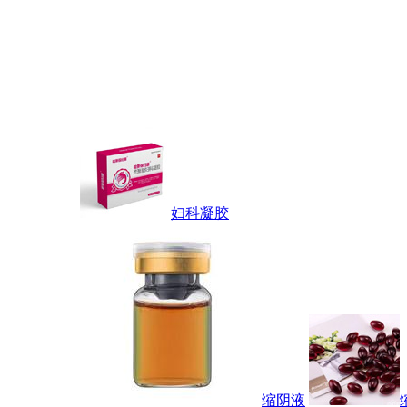
妇科凝胶
缩阴液