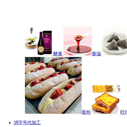
酵素
膏滋
面包
吐
消字号代加工