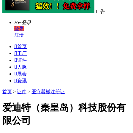
广告
Hi~
登录
登录
注册

首页

工厂

证件

人脉

展会

资讯
首页
>
证件
>
医疗器械注册证
爱迪特（秦皇岛）科技股份有
限公司