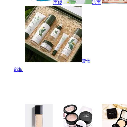
面膜
洁面
套盒
彩妆