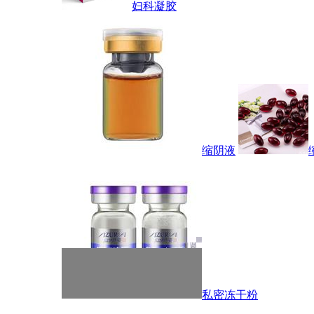
妇科凝胶
缩阴液
私密冻干粉