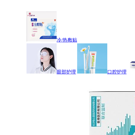
冷/热敷贴
眼部护理
口腔护理