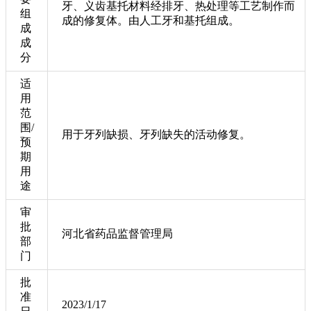
牙、义齿基托材料经排牙、热处理等工艺制作而
组
成的修复体。由人工牙和基托组成。
成
成
分
适
用
范
围/
用于牙列缺损、牙列缺失的活动修复。
预
期
用
途
审
批
河北省药品监督管理局
部
门
批
准
2023/1/17