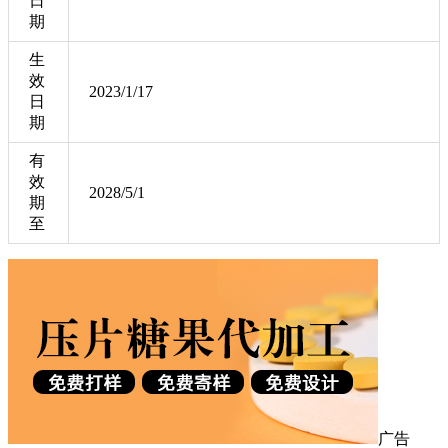
日
期
生
效
2023/1/17
日
期
有
效
2028/5/1
期
至
广告