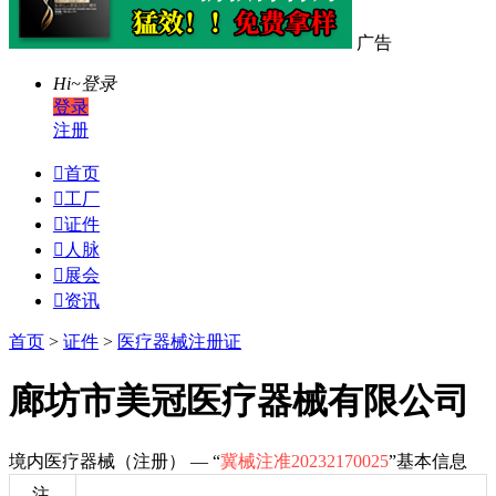
广告
Hi~
登录
登录
注册

首页

工厂

证件

人脉

展会

资讯
首页
>
证件
>
医疗器械注册证
廊坊市美冠医疗器械有限公司
境内医疗器械（注册） — “
冀械注准20232170025
”基本信息
注