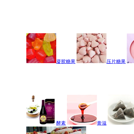
凝胶糖果
压片糖果
酵素
膏滋