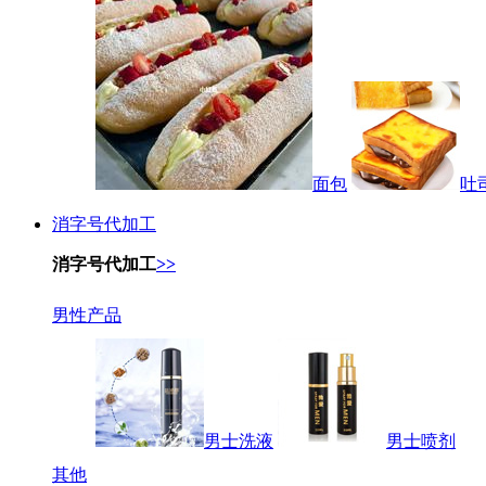
面包
吐
消字号代加工
消字号代加工
>>
男性产品
男士洗液
男士喷剂
其他