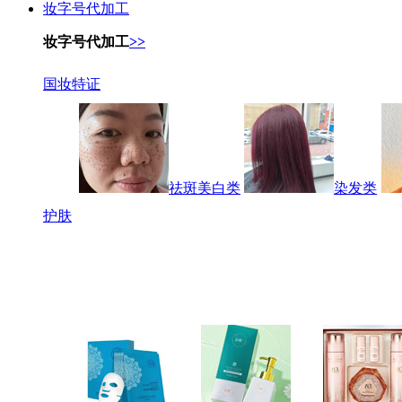
妆字号代加工
妆字号代加工
>>
国妆特证
祛斑美白类
染发类
护肤