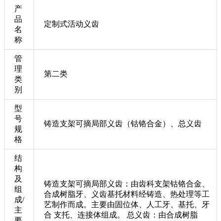
产
品
定制式活动义齿
名
称
管
理
第二类
类
别
型
号
铸造支架可摘局部义齿（钴铬合金）、总义齿
规
格
结
构
及
铸造支架可摘局部义齿：由齿科支架钴铬合金、
组
合成树脂牙、义齿基托材料经铸造、热处理等工
成/
艺制作而成。主要由固位体、人工牙、基托、牙
主
合 支托、连接体组成。 总义齿：由合成树脂
要