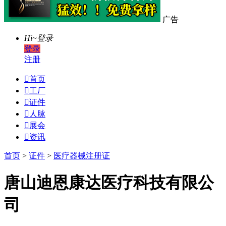
广告
Hi~
登录
登录
注册

首页

工厂

证件

人脉

展会

资讯
首页
>
证件
>
医疗器械注册证
唐山迪恩康达医疗科技有限公
司