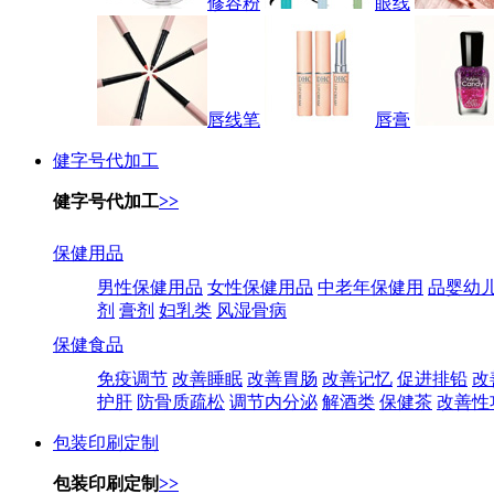
修容粉
眼线
唇线笔
唇膏
健字号代加工
健字号代加工
>>
保健用品
男性保健用品
女性保健用品
中老年保健用
品婴幼
剂
膏剂
妇乳类
风湿骨病
保健食品
免疫调节
改善睡眠
改善胃肠
改善记忆
促进排铅
改
护肝
防骨质疏松
调节内分泌
解酒类
保健茶
改善性
包装印刷定制
包装印刷定制
>>