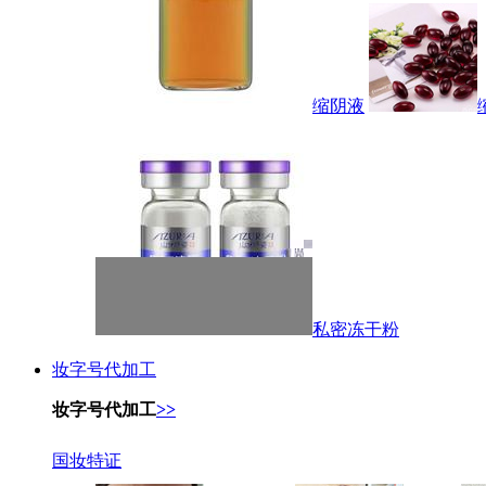
缩阴液
私密冻干粉
妆字号代加工
妆字号代加工
>>
国妆特证