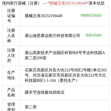
境内医疗器械（注册） — “
冀械注准20232190449
”基本信息
注册
证编
冀械注准20232190449
[查看相关产品信息]
号
注册
人名
唐山迪恩康达医疗科技有限公司
[查看公司信息]
称
注册
唐山高新技术产业园区科智街8号亨达科技园A
人住
座二层206室
所
石家庄高新区兴安大街222号B区2号楼1单元302
生产
号、河北省石家庄市高新区兴安大街222号方亿
地址
科技园B区1-1-104（委托生产）
产品
踝关节连续被动训练仪
名称
管理
第二类
类别