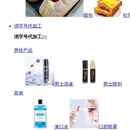
面包
吐
消字号代加工
消字号代加工
>>
男性产品
男士洗液
男士喷剂
其他
漱口水
口腔喷雾