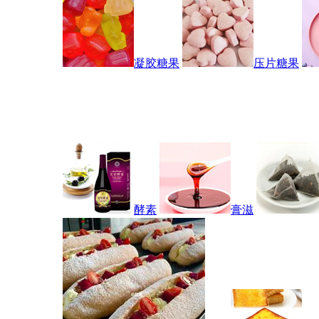
凝胶糖果
压片糖果
酵素
膏滋