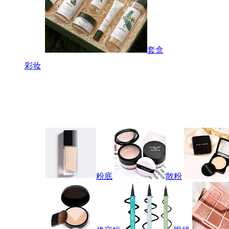
套盒
彩妆
粉底
散粉