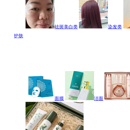
祛斑美白类
染发类
护肤
面膜
洁面