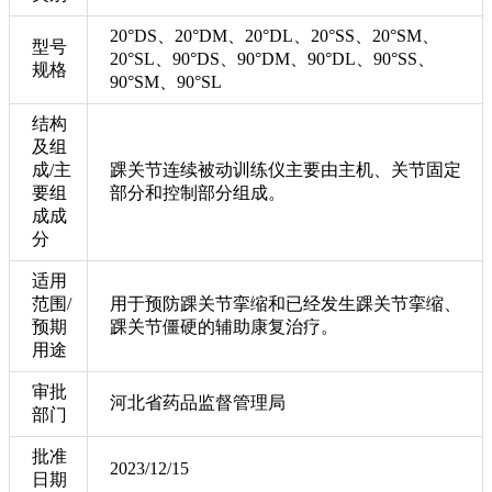
20°DS、20°DM、20°DL、20°SS、20°SM、
型号
20°SL、90°DS、90°DM、90°DL、90°SS、
规格
90°SM、90°SL
结构
及组
成/主
踝关节连续被动训练仪主要由主机、关节固定
要组
部分和控制部分组成。
成成
分
适用
范围/
用于预防踝关节挛缩和已经发生踝关节挛缩、
预期
踝关节僵硬的辅助康复治疗。
用途
审批
河北省药品监督管理局
部门
批准
2023/12/15
日期