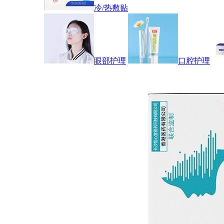
冷/热敷贴
眼部护理
口腔护理