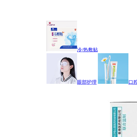
冷/热敷贴
眼部护理
口