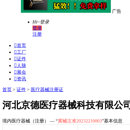
广告
Hi~
登录
登录
注册

首页

工厂

证件

人脉

展会

资讯
首页
>
证件
>
医疗器械注册证
河北京德医疗器械科技有限公
境内医疗器械（注册） — “
冀械注准20232210003
”基本信息