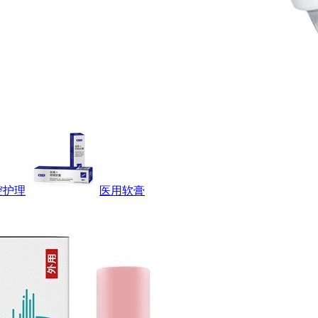
腔护理
医用软膏