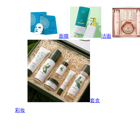
面膜
洁面
套盒
彩妆