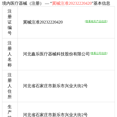
境内医疗器械（注册） — “
冀械注准20232220420
”基本信息
注
册
证
冀械注准20232220420
[查看相关产品信息]
编
号
注
册
人
河北鑫乐医疗器械科技股份有限公司
[查看公司信息]
名
称
注
册
人
河北省石家庄市新乐市兴业大街2号
住
所
生
产
河北省石家庄市新乐市兴业大街2号