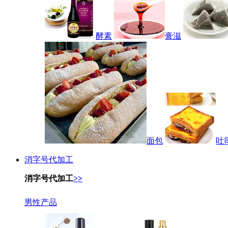
酵素
膏滋
面包
吐
消字号代加工
消字号代加工
>>
男性产品