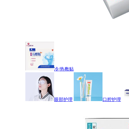
冷/热敷贴
眼部护理
口腔护理