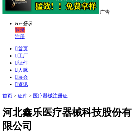
广告
Hi~
登录
登录
注册

首页

工厂

证件

人脉

展会

资讯
首页
>
证件
>
医疗器械注册证
河北鑫乐医疗器械科技股份有
限公司