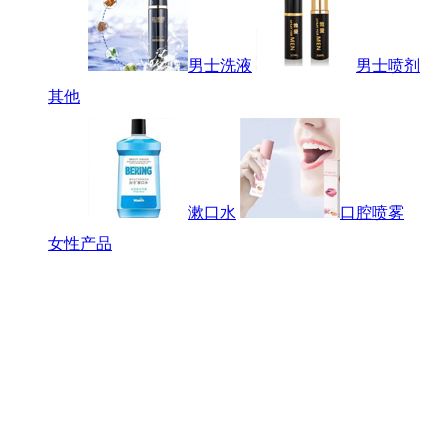
男士洗液
男士喷剂
其他
漱口水
口腔喷雾
女性产品