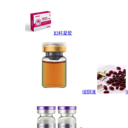
妇科凝胶
缩阴液