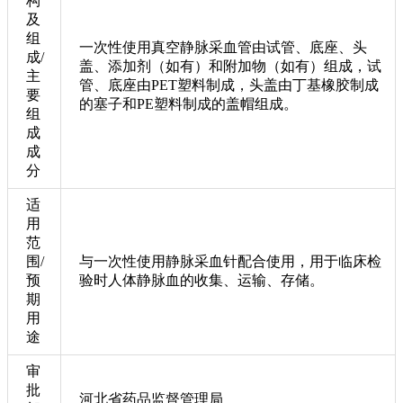
构
及
组
一次性使用真空静脉采血管由试管、底座、头
成/
盖、添加剂（如有）和附加物（如有）组成，试
主
管、底座由PET塑料制成，头盖由丁基橡胶制成
要
的塞子和PE塑料制成的盖帽组成。
组
成
成
分
适
用
范
围/
与一次性使用静脉采血针配合使用，用于临床检
预
验时人体静脉血的收集、运输、存储。
期
用
途
审
批
河北省药品监督管理局