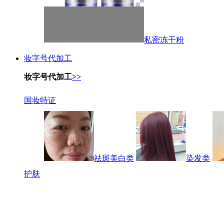
私密冻干粉
妆字号代加工
妆字号代加工
>>
国妆特证
祛斑美白类
染发类
护肤