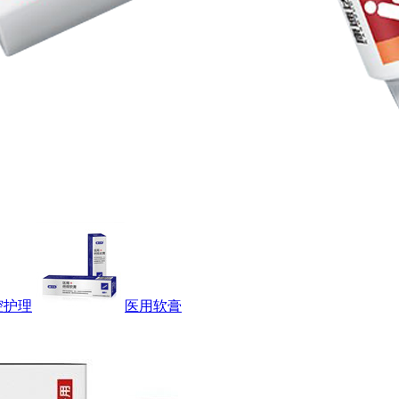
腔护理
医用软膏