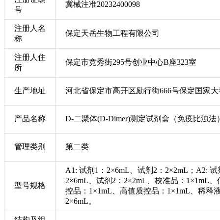
冀械注准20232400098
号
注册人名
保定天岳生物工程有限公司
称
注册人住
保定市竞秀街295号创业中心B座323室
所
生产地址
河北省保定市高开区励行街666号保定国家大学科
产品名称
D-二聚体(D-Dimer)测定试剂盒（免疫比浊法
管理类别
第二类
A1: 试剂1：2×6mL、试剂2：2×2mL；A2: 
2×6mL、试剂2：2×2mL、校准品：1×1mL
型号规格
控品：1×1mL、高值质控品：1×1mL、稀释液：
2×6mL。
结构及组