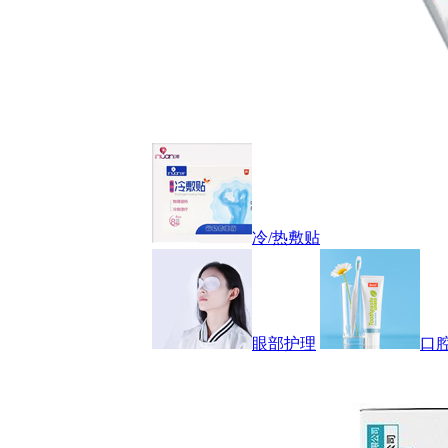
冷/热敷贴
眼部护理
口