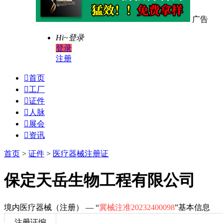
广告
Hi~
登录
登录
注册

首页

工厂

证件

人脉

展会

资讯
首页
>
证件
>
医疗器械注册证
保定天岳生物工程有限公司
境内医疗器械（注册） — “
冀械注准20232400098
”基本信息
注册证编