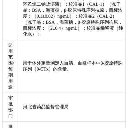
环乙烷二钠盐溶液）；校准品1（CAL-1）（冻干
品：BSA，海藻糖，β-胶原特殊序列抗原，目标浓
度：（0.1±0.02）ng/mL）；校准品2（CAL-2）
（冻干品：BSA，海藻糖，β-胶原特殊序列抗原，
目标浓度：（2±0.4）ng/mL）；校准品稀释液（纯
化水）；
适
用
范
围/
用于体外定量测定人血清、血浆样本中β-胶原特殊
预
序列（β-CTx）的含量。
期
用
途
审
批
河北省药品监督管理局
部
门
批