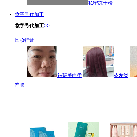
私密冻干粉
妆字号代加工
妆字号代加工
>>
国妆特证
祛斑美白类
染发类
护肤