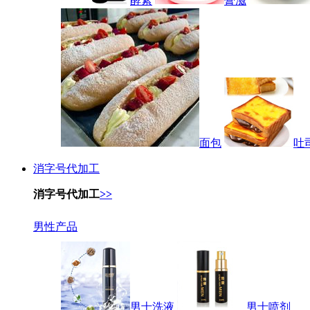
酵素
膏滋
面包
吐
消字号代加工
消字号代加工
>>
男性产品
男士洗液
男士喷剂