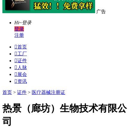
广告
Hi~
登录
登录
注册

首页

工厂

证件

人脉

展会

资讯
首页
>
证件
>
医疗器械注册证
热景（廊坊）生物技术有限公
司