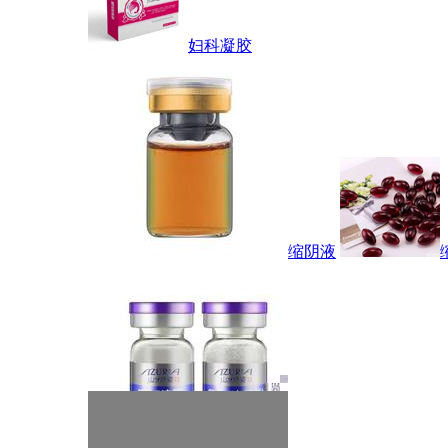
妇科凝胶
缩阴液