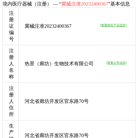
境内医疗器械（注册） — “
冀械注准20232400367
”基本信息
注
册
证
冀械注准20232400367
[查看相关产品信息]
编
号
注
册
人
热景（廊坊）生物技术有限公司
[查看公司信息]
名
称
注
册
人
河北省廊坊开发区官东路70号
住
所
生
产
河北省廊坊开发区官东路70号