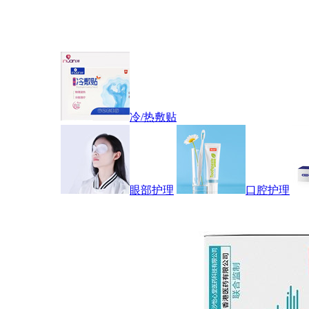
冷/热敷贴
眼部护理
口腔护理