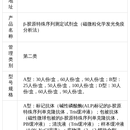
地
址
产
品
β-胶原特殊序列测定试剂盒（磁微粒化学发光免疫
名
分析法）
称
管
理
第二类
类
别
型
A型：30人份/盒，60人份/盒，90人份/盒；B型：
号
25人份/盒，50人份/盒，100人份/盒；D型：30人
规
份/盒，60人份/盒，90人份/盒。
格
A型：标记抗体（碱性磷酸酶(ALP)标记的β-胶原
特殊序列单克隆抗体，Tris缓冲液）；包被抗体
（磁性微球包被的β-胶原特殊序列单克隆抗体，
PB缓冲液）；清洗液（Tris缓冲液）；样本缓冲液