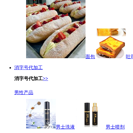
面包
吐
消字号代加工
消字号代加工
>>
男性产品
男士洗液
男士喷剂