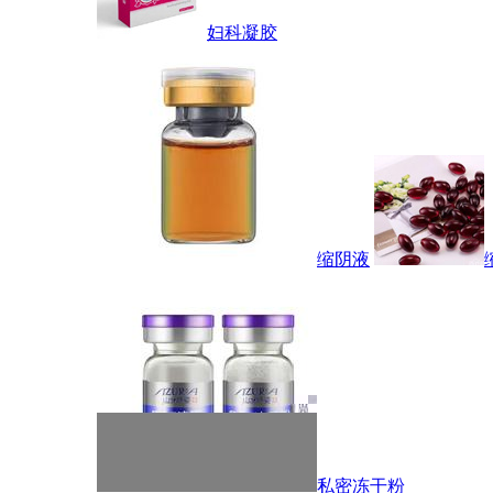
妇科凝胶
缩阴液
私密冻干粉