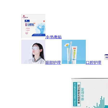
冷/热敷贴
眼部护理
口腔护理