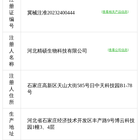
册
证
冀械注准20232400444
[查看相关产品信息]
编
号
注
册
人
河北精硕生物科技有限公司
[查看公司信息]
名
称
注
册
石家庄高新区天山大街585号日中天科技园B1-78
人
号
住
所
生
产
河北省石家庄经济技术开发区丰产路9号博云科技
地
园1幢3、4层
址