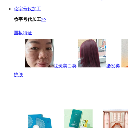
妆字号代加工
妆字号代加工
>>
国妆特证
祛斑美白类
染发类
护肤