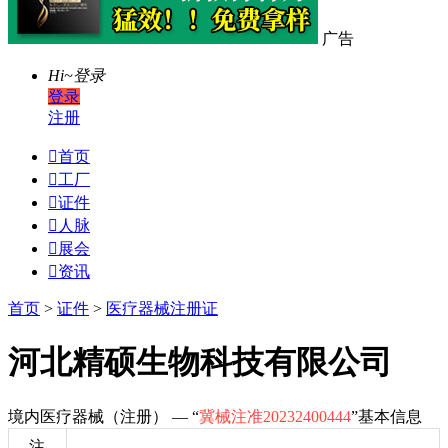
广告
Hi~
登录
登录
注册

首页

工厂

证件

人脉

展会

资讯
首页
>
证件
>
医疗器械注册证
河北精硕生物科技有限公司
境内医疗器械（注册） — “
冀械注准20232400444
”基本信息
注