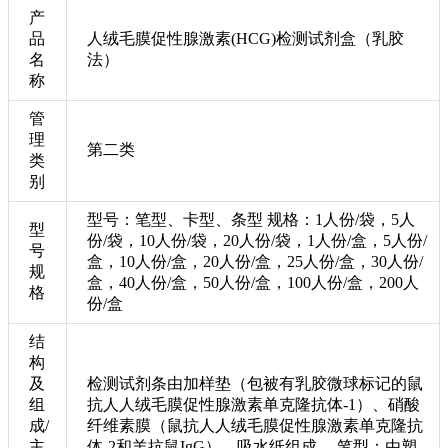
产
品
人绒毛膜促性腺激素(HCG)检测试剂盒（乳胶
名
法）
称
管
理
第二类
类
别
型号：笔型、卡型、条型 规格：1人份/袋，5人
型
份/袋，10人份/袋，20人份/袋，1人份/盒，5人份/
号
盒，10人份/盒，20人份/盒，25人份/盒，30人份/
规
盒，40人份/盒，50人份/盒，100人份/盒，200人
格
份/盒
结
构
及
检测试剂条由加样垫（包被有乳胶微球标记的鼠
组
抗人人绒毛膜促性腺激素单克隆抗体-1）、硝酸
成/
纤维素膜（鼠抗人人绒毛膜促性腺激素单克隆抗
主
体-2和羊抗鼠IgG）、吸水纸组成。 笔型：由塑