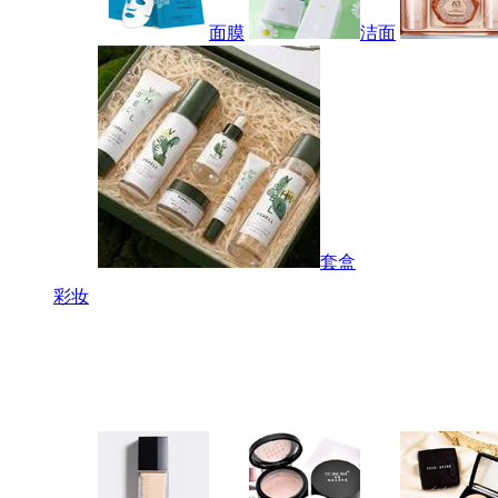
面膜
洁面
套盒
彩妆