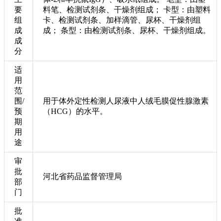
要
料笔、检测试剂条、干燥剂组成； 卡型：由塑料
组
卡、检测试剂条、加样滴管、尿杯、干燥剂组
成
成； 条型：由检测试剂条、尿杯、干燥剂组成。
成
分
适
用
范
围/
用于体外定性检测人尿液中人绒毛膜促性腺激素
预
（HCG）的水平。
期
用
途
审
批
河北省药品监督管理局
部
门
批