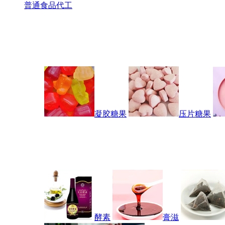
普通食品代工
凝胶糖果
压片糖果
酵素
膏滋