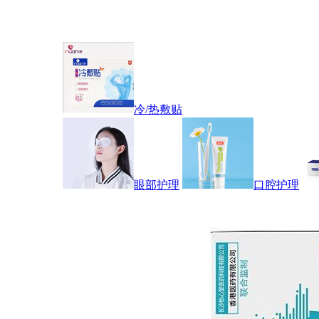
冷/热敷贴
眼部护理
口腔护理