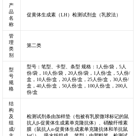
产
品
促黄体生成素（LH）检测试剂盒（乳胶法）
名
称
管
理
第二类
类
别
型号：笔型、卡型、条型 规格：1人份/袋，5人
型
份/袋，10人份/袋，20人份/袋，1人份/盒，5人份/
号
盒，10人份/盒，20人份/盒，25人份/盒，30人份/
规
盒，40人份/盒，50人份/盒，100人份/盒，200人
格
份/盒
结
构
及
检测试剂条由加样垫（包被有乳胶微球标记的鼠
组
抗人β-促黄体生成素单克隆抗体）、硝酸纤维素
成/
膜（鼠抗人α-促黄体生成素单克隆抗体和羊抗鼠
主
IgG）、吸水纸组成。 笔型：由塑料笔、检测试