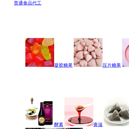
普通食品代工
凝胶糖果
压片糖果
酵素
膏滋