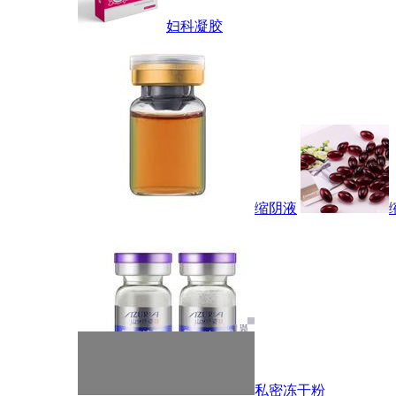
妇科凝胶
缩阴液
私密冻干粉