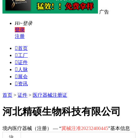
广告
Hi~
登录
登录
注册

首页

工厂

证件

人脉

展会

资讯
首页
>
证件
>
医疗器械注册证
河北精硕生物科技有限公司
境内医疗器械（注册） — “
冀械注准20232400445
”基本信息
注