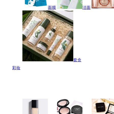
面膜
洁面
套盒
彩妆