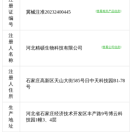
册
证
冀械注准20232400445
[查看相关产品信息]
编
号
注
册
人
河北精硕生物科技有限公司
[查看公司信息]
名
称
注
册
石家庄高新区天山大街585号日中天科技园B1-78
人
号
住
所
生
产
河北省石家庄经济技术开发区丰产路9号博云科
地
技园1幢3、4层
址