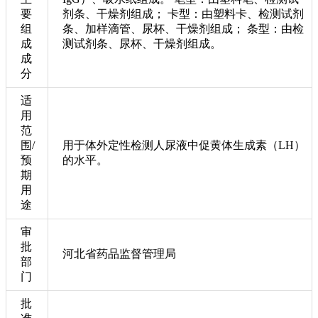
要
剂条、干燥剂组成； 卡型：由塑料卡、检测试剂
组
条、加样滴管、尿杯、干燥剂组成； 条型：由检
成
测试剂条、尿杯、干燥剂组成。
成
分
适
用
范
围/
用于体外定性检测人尿液中促黄体生成素（LH）
预
的水平。
期
用
途
审
批
河北省药品监督管理局
部
门
批