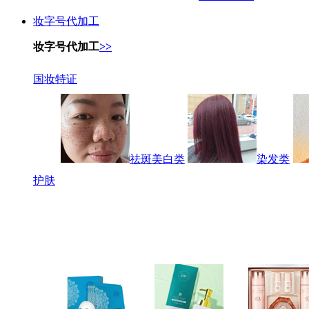
妆字号代加工
妆字号代加工
>>
国妆特证
祛斑美白类
染发类
护肤