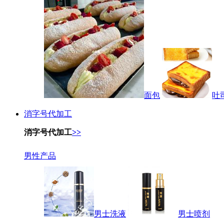
面包
吐
消字号代加工
消字号代加工
>>
男性产品
男士洗液
男士喷剂