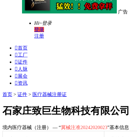
广告
Hi~
登录
登录
注册

首页

工厂

证件

人脉

展会

资讯
首页
>
证件
>
医疗器械注册证
石家庄致巨生物科技有限公司
境内医疗器械（注册） — “
冀械注准20242020023
”基本信息