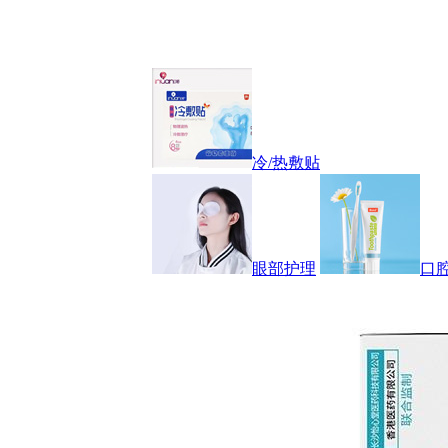
冷/热敷贴
眼部护理
口