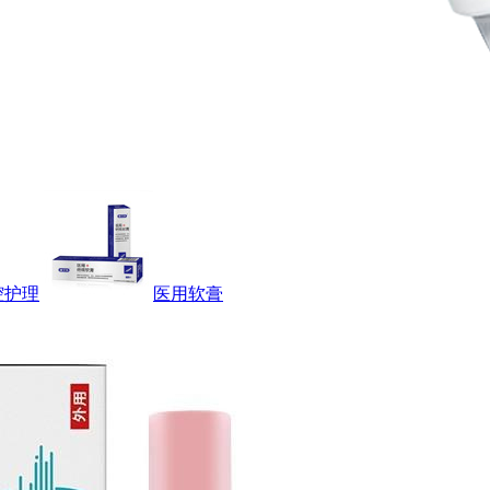
腔护理
医用软膏