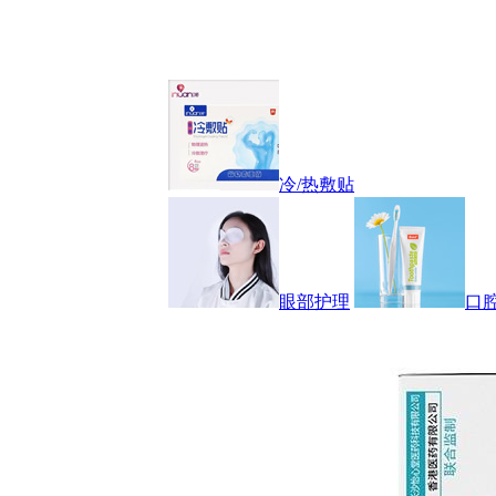
冷/热敷贴
眼部护理
口