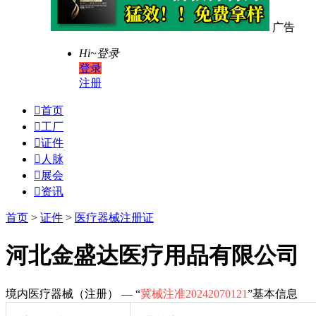
广告
Hi~
登录
登录
注册

首页

工厂

证件

人脉

展会

资讯
首页
>
证件
>
医疗器械注册证
河北金盛达医疗用品有限公司
境内医疗器械（注册） — “
冀械注准20242070121
”基本信息