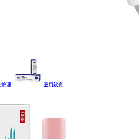
腔护理
医用软膏