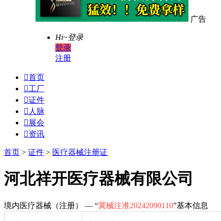
广告
Hi~
登录
登录
注册

首页

工厂

证件

人脉

展会

资讯
首页
>
证件
>
医疗器械注册证
河北祥开医疗器械有限公司
境内医疗器械（注册） — “
冀械注准20242090110
”基本信息