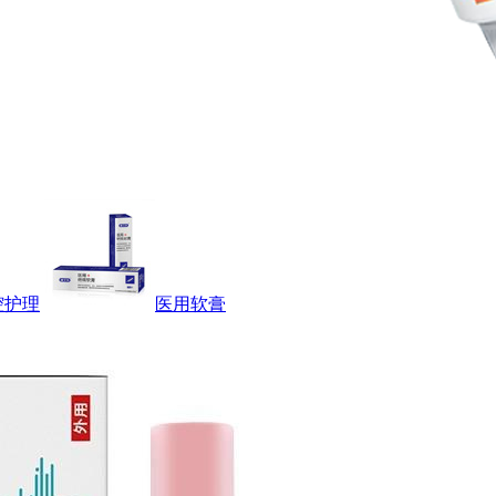
腔护理
医用软膏