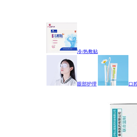
冷/热敷贴
眼部护理
口