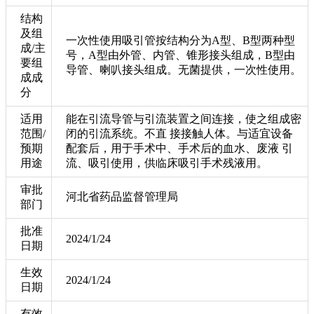
结构
及组
一次性使用吸引管按结构分为A型、B型两种型
成/主
号，A型由外管、内管、锥形接头组成，B型由
要组
导管、喇叭接头组成。无菌提供，一次性使用。
成成
分
适用
能在引流导管与引流装置之间连接，使之组成密
范围/
闭的引流系统。不直 接接触人体。与适宜设备
预期
配套后，用于手术中、手术后的血水、废液 引
用途
流、吸引使用，供临床吸引手术残液用。
审批
河北省药品监督管理局
部门
批准
2024/1/24
日期
生效
2024/1/24
日期
有效