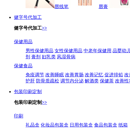
唇线笔
唇膏
健字号代加工
健字号代加工
>>
保健用品
男性保健用品
女性保健用品
中老年保健用
品婴幼
剂
膏剂
妇乳类
风湿骨病
保健食品
免疫调节
改善睡眠
改善胃肠
改善记忆
促进排铅
改
护肝
防骨质疏松
调节内分泌
解酒类
保健茶
改善性
包装印刷定制
包装印刷定制
>>
印刷
礼品盒
化妆品包装盒
日用包装盒
食品包装盒
纸箱