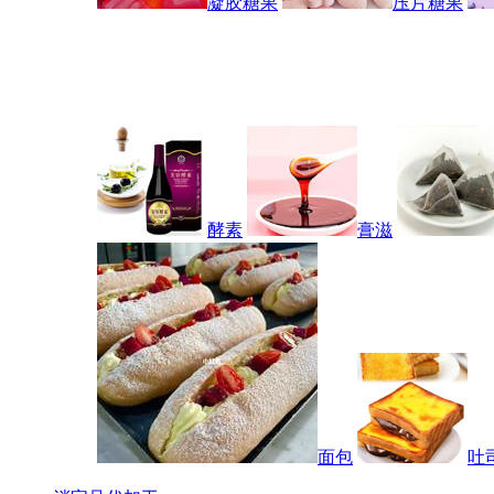
凝胶糖果
压片糖果
酵素
膏滋
面包
吐