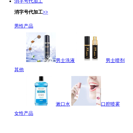
消字号代加工
消字号代加工
>>
男性产品
男士洗液
男士喷剂
其他
漱口水
口腔喷雾
女性产品