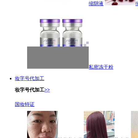
缩阴液
私密冻干粉
妆字号代加工
妆字号代加工
>>
国妆特证