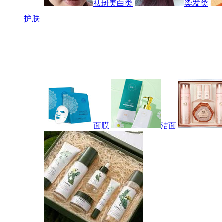
祛斑美白类
染发类
护肤
面膜
洁面