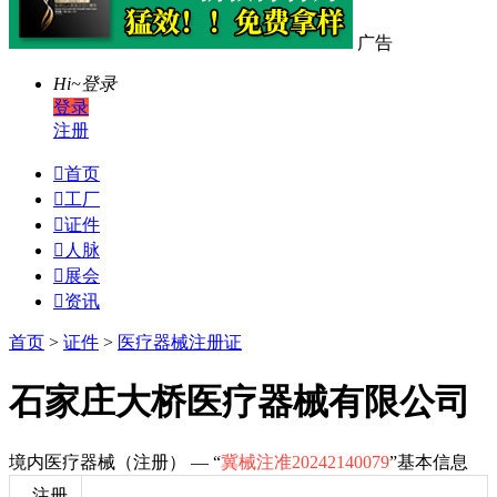
广告
Hi~
登录
登录
注册

首页

工厂

证件

人脉

展会

资讯
首页
>
证件
>
医疗器械注册证
石家庄大桥医疗器械有限公司
境内医疗器械（注册） — “
冀械注准20242140079
”基本信息
注册