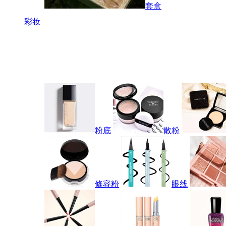
套盒
彩妆
粉底
散粉
修容粉
眼线