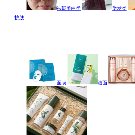
祛斑美白类
染发类
护肤
面膜
洁面