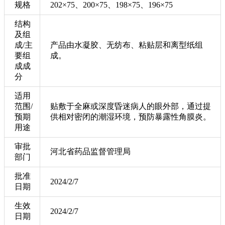
规格
202×75、200×75、198×75、196×75
结构
及组
成/主
产品由水凝胶、无纺布、粘贴层和离型纸组
要组
成。
成成
分
适用
范围/
贴敷于全麻或深度昏迷病人的眼外部，通过提
预期
供相对密闭的潮湿环境，预防暴露性角膜炎。
用途
审批
河北省药品监督管理局
部门
批准
2024/2/7
日期
生效
2024/2/7
日期