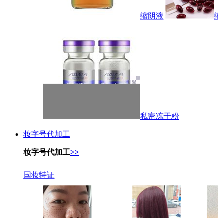
缩阴液
私密冻干粉
妆字号代加工
妆字号代加工
>>
国妆特证