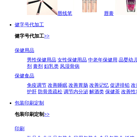
唇线笔
唇膏
健字号代加工
健字号代加工
>>
保健用品
男性保健用品
女性保健用品
中老年保健用
品婴幼
剂
膏剂
妇乳类
风湿骨病
保健食品
免疫调节
改善睡眠
改善胃肠
改善记忆
促进排铅
改
护肝
防骨质疏松
调节内分泌
解酒类
保健茶
改善性
包装印刷定制
包装印刷定制
>>
印刷