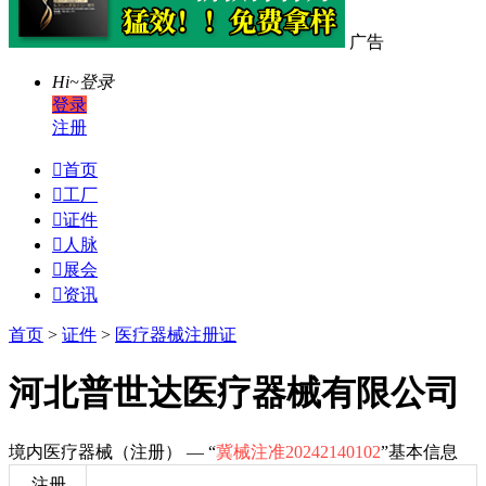
广告
Hi~
登录
登录
注册

首页

工厂

证件

人脉

展会

资讯
首页
>
证件
>
医疗器械注册证
河北普世达医疗器械有限公司
境内医疗器械（注册） — “
冀械注准20242140102
”基本信息
注册