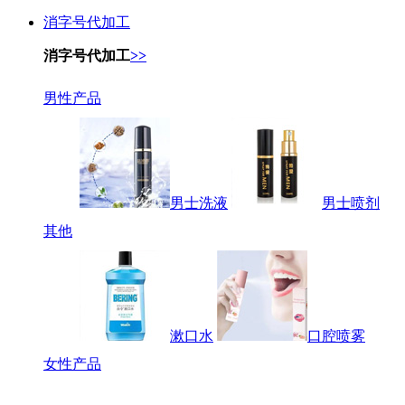
消字号代加工
消字号代加工
>>
男性产品
男士洗液
男士喷剂
其他
漱口水
口腔喷雾
女性产品