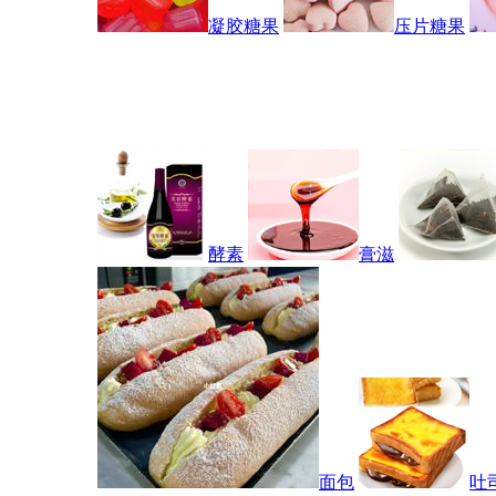
凝胶糖果
压片糖果
酵素
膏滋
面包
吐