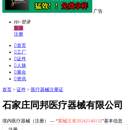
广告
Hi~
登录
登录
注册

首页

工厂

证件

人脉

展会

资讯
首页
>
证件
>
医疗器械注册证
石家庄同邦医疗器械有限公司
境内医疗器械（注册） — “
冀械注准20242140132
”基本信息
注册