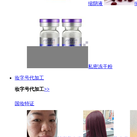
缩阴液
私密冻干粉
妆字号代加工
妆字号代加工
>>
国妆特证