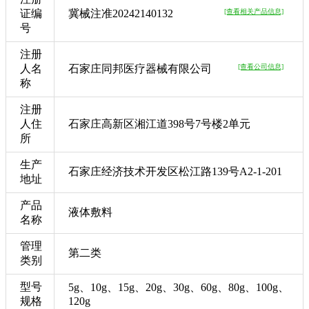
证编
冀械注准20242140132
[查看相关产品信息]
号
注册
人名
石家庄同邦医疗器械有限公司
[查看公司信息]
称
注册
人住
石家庄高新区湘江道398号7号楼2单元
所
生产
石家庄经济技术开发区松江路139号A2-1-201
地址
产品
液体敷料
名称
管理
第二类
类别
型号
5g、10g、15g、20g、30g、60g、80g、100g、
规格
120g