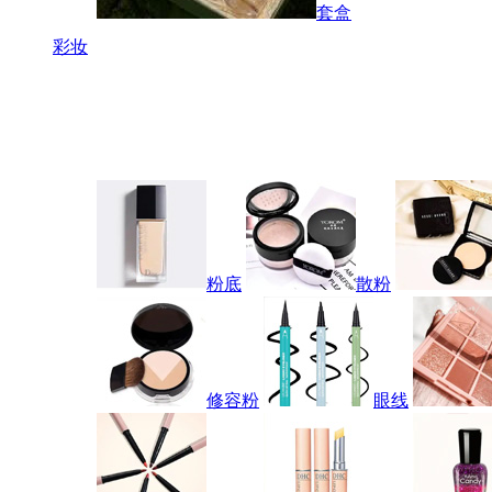
套盒
彩妆
粉底
散粉
修容粉
眼线