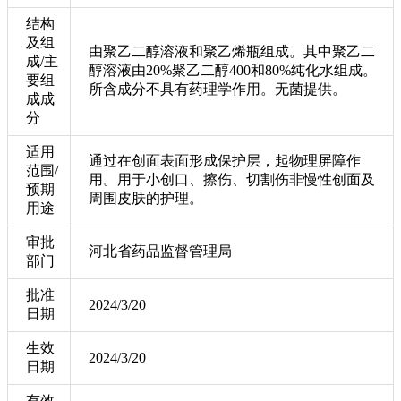
结构
及组
由聚乙二醇溶液和聚乙烯瓶组成。其中聚乙二
成/主
醇溶液由20%聚乙二醇400和80%纯化水组成。
要组
所含成分不具有药理学作用。无菌提供。
成成
分
适用
通过在创面表面形成保护层，起物理屏障作
范围/
用。用于小创口、擦伤、切割伤非慢性创面及
预期
周围皮肤的护理。
用途
审批
河北省药品监督管理局
部门
批准
2024/3/20
日期
生效
2024/3/20
日期
有效