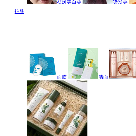
祛斑美白类
染发类
护肤
面膜
洁面