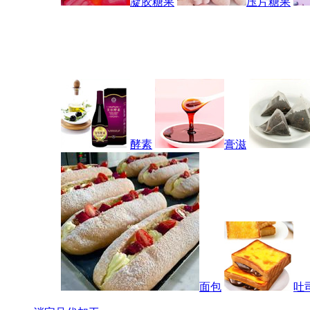
凝胶糖果
压片糖果
酵素
膏滋
面包
吐