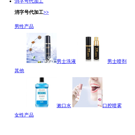
消字号代加工
消字号代加工
>>
男性产品
男士洗液
男士喷剂
其他
漱口水
口腔喷雾
女性产品