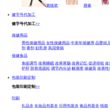
唇线笔
唇膏
健字号代加工
健字号代加工
>>
保健用品
男性保健用品
女性保健用品
中老年保健用
品婴幼
剂
膏剂
妇乳类
风湿骨病
保健食品
免疫调节
改善睡眠
改善胃肠
改善记忆
促进排铅
改
护肝
防骨质疏松
调节内分泌
解酒类
保健茶
改善性
包装印刷定制
包装印刷定制
>>
印刷
礼品盒
化妆品包装盒
日用包装盒
食品包装盒
纸箱