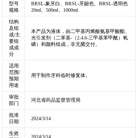
型号
BRSL-象牙白、BRSL-牙龈色、BRSL-透明色
规格
20ml、500ml、1000ml
结构
及组
本产品为液体，由二甲基丙烯酸氨基甲酸酯、
成/主
光引发剂（二苯基-（2.4.6-三甲基苯甲酰）氧
要组
磷）和颜料组成，非无菌交付。
成成
分
适用
范围/
用于制作牙科临时修复体。
预期
用途
审批
河北省药品监督管理局
部门
批准
2024/3/14
日期
生效
2024/3/14