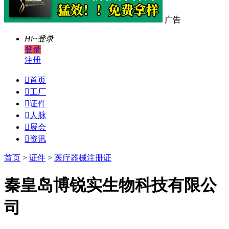
广告
Hi~
登录
登录
注册

首页

工厂

证件

人脉

展会

资讯
首页
>
证件
>
医疗器械注册证
秦皇岛博锐实生物科技有限公
司