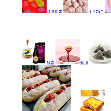
凝胶糖果
压片糖果
酵素
膏滋