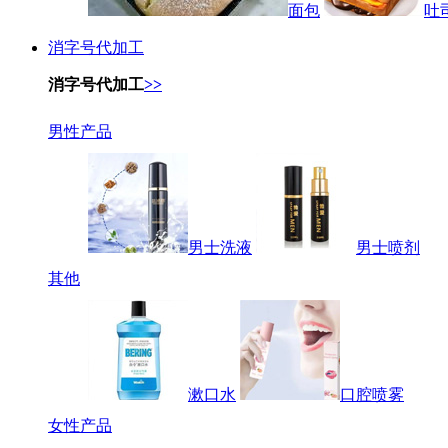
面包
吐
消字号代加工
消字号代加工
>>
男性产品
男士洗液
男士喷剂
其他
漱口水
口腔喷雾
女性产品