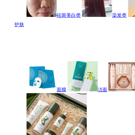
祛斑美白类
染发类
护肤
面膜
洁面