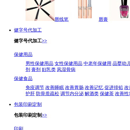
唇线笔
唇膏
健字号代加工
健字号代加工
>>
保健用品
男性保健用品
女性保健用品
中老年保健用
品婴幼
剂
膏剂
妇乳类
风湿骨病
保健食品
免疫调节
改善睡眠
改善胃肠
改善记忆
促进排铅
改
护肝
防骨质疏松
调节内分泌
解酒类
保健茶
改善性
包装印刷定制
包装印刷定制
>>
印刷