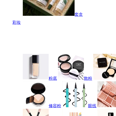
套盒
彩妆
粉底
散粉
修容粉
眼线