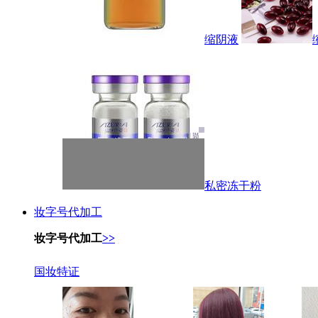
缩阴液
私密冻干粉
妆字号代加工
妆字号代加工
>>
国妆特证