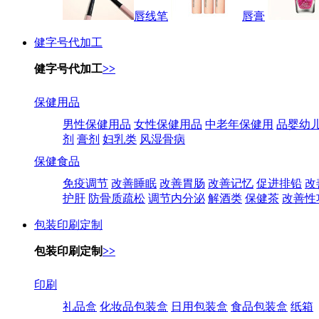
唇线笔
唇膏
健字号代加工
健字号代加工
>>
保健用品
男性保健用品
女性保健用品
中老年保健用
品婴幼
剂
膏剂
妇乳类
风湿骨病
保健食品
免疫调节
改善睡眠
改善胃肠
改善记忆
促进排铅
改
护肝
防骨质疏松
调节内分泌
解酒类
保健茶
改善性
包装印刷定制
包装印刷定制
>>
印刷
礼品盒
化妆品包装盒
日用包装盒
食品包装盒
纸箱