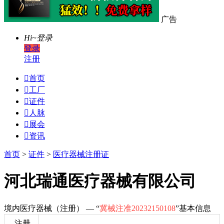
广告
Hi~
登录
登录
注册

首页

工厂

证件

人脉

展会

资讯
首页
>
证件
>
医疗器械注册证
河北瑞通医疗器械有限公司
境内医疗器械（注册） — “
冀械注准20232150108
”基本信息
注册