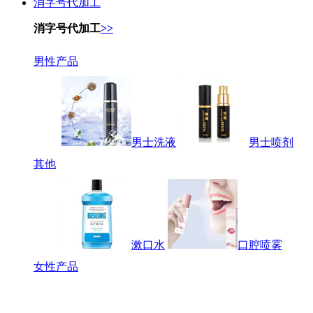
消字号代加工
消字号代加工
>>
男性产品
男士洗液
男士喷剂
其他
漱口水
口腔喷雾
女性产品