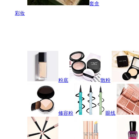
套盒
彩妆
粉底
散粉
修容粉
眼线