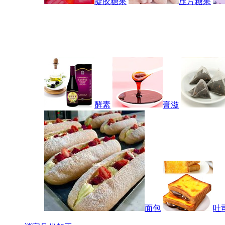
凝胶糖果
压片糖果
酵素
膏滋
面包
吐