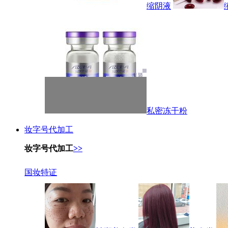
缩阴液
私密冻干粉
妆字号代加工
妆字号代加工
>>
国妆特证