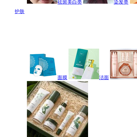
祛斑美白类
染发类
护肤
面膜
洁面