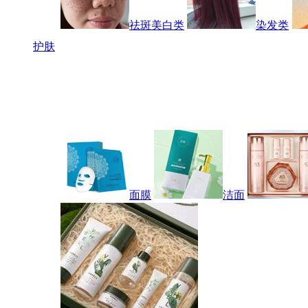
祛斑美白类
染发类
护肤
面膜
洁面