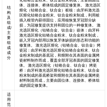
化钴铬合金粉末、钛合金粉末制成，主要由固位
体、连接体、桥体组成的固定修复体。 激光选区
结
熔化（钴铬合金、钛合金）桩核：由牙科激光选
构
区熔化钴铬合金粉末、钛合金粉末制成，利用桩
及
插入根管内获得固位，应用核恢复牙冠部分缺
组
损，为冠修复提供支持和固位的一种修复体。 激
成/
光选区熔化（钴铬合金、钛合金）嵌体：由牙科
主
激光选区熔化钴铬合金粉末、钛合金粉末制成，
要
嵌入牙冠内部用以恢复牙体缺损的形态和功能的
组
修复体。 激光选区熔化（钴铬合金、钛合金）烤
成
瓷冠：由牙科激光选区熔化钴铬合金粉末、钛合
成
金粉末制成的基底冠，和熔附在其表面的金属烤
分
瓷材料制作而成，覆盖全部牙冠表面的固定修复
体。 激光选区熔化（钴铬合金、钛合金）烤瓷
桥：由牙科激光选区熔化钴铬合金粉末、钛合金
粉末制成的基底桥架和熔附在其表面的金属烤瓷
材料制造而成，主要由固位体、连接体、桥体组
成的固定修复体。
适
用
范