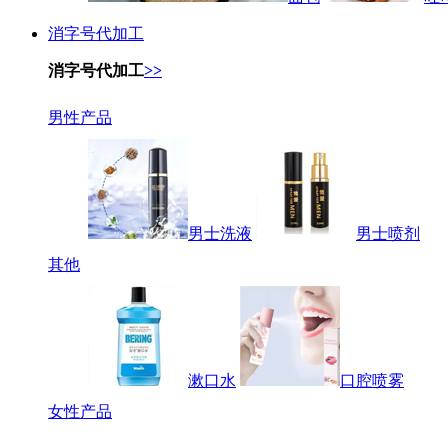
消字号代加工
消字号代加工
>>
男性产品
男士洗液
男士喷剂
其他
漱口水
口腔喷雾
女性产品