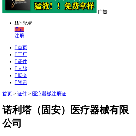
广告
Hi~
登录
登录
注册

首页

工厂

证件

人脉

展会

资讯
首页
>
证件
>
医疗器械注册证
诺利塔（固安）医疗器械有限
公司