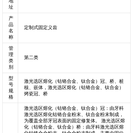
地
址
产
品
定制式固定义齿
名
称
管
理
第二类
类
别
型
激光选区熔化（钴铬合金、钛合金）冠、桥、桩
号
核、嵌体，激光选区熔化（钴铬合金、钛合金）
规
烤瓷冠、桥
格
激光选区熔化（钴铬合金、钛合金）冠：由牙科
激光选区熔化钴铬合金粉末、钛合金粉末制成，
为覆盖全部牙冠表面的固定修复体。 激光选区熔
化（钴铬合金、钛合金）桥：由牙科激光选区熔