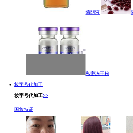
缩阴液
私密冻干粉
妆字号代加工
妆字号代加工
>>
国妆特证