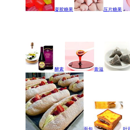
凝胶糖果
压片糖果
酵素
膏滋
面包
吐