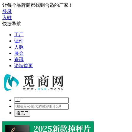
让每个品牌商都找到合适的厂家！
登录
入驻
快捷导航
工厂
证件
人脉
展会
资讯
论坛首页