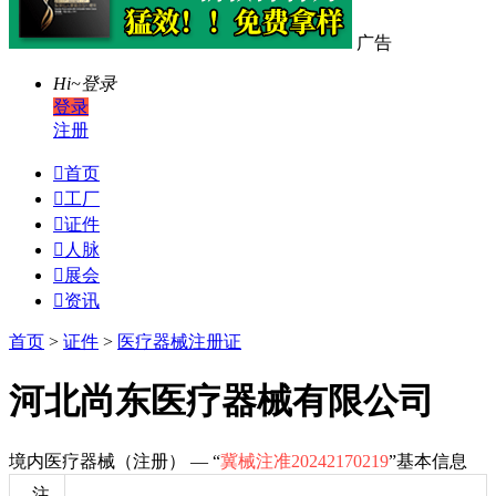
广告
Hi~
登录
登录
注册

首页

工厂

证件

人脉

展会

资讯
首页
>
证件
>
医疗器械注册证
河北尚东医疗器械有限公司
境内医疗器械（注册） — “
冀械注准20242170219
”基本信息
注