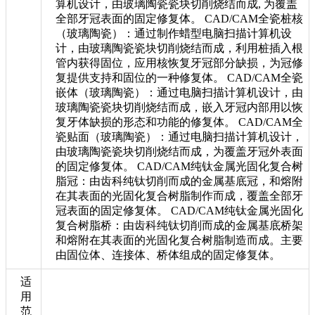
算机设计，由玻璃陶瓷瓷块切削烧结而成, 为覆盖
全部牙冠表面的固定修复体。 CAD/CAM全瓷桩核
（玻璃陶瓷）：通过制作蜡型电脑扫描计算机设
计，由玻璃陶瓷瓷块切削烧结而成，利用桩插入根
管内获得固位，应用核恢复牙冠部分缺损，为冠修
复提供支持和固位的一种修复体。 CAD/CAM全瓷
嵌体（玻璃陶瓷）：通过电脑扫描计算机设计，由
玻璃陶瓷瓷块切削烧结而成，嵌入牙冠内部用以恢
复牙体缺损的形态和功能的修复体。 CAD/CAM全
瓷贴面（玻璃陶瓷）：通过电脑扫描计算机设计，
由玻璃陶瓷瓷块切削烧结而成，为覆盖牙冠外表面
的固定修复体。 CAD/CAM纯钛金属光固化复合树
脂冠：由齿科纯钛切削而成的金属基底冠，和熔附
在其表面的光固化复合树脂制作而成，覆盖全部牙
冠表面的固定修复体。 CAD/CAM纯钛金属光固化
复合树脂桥：由齿科纯钛切削而成的金属基底桥架
和熔附在其表面的光固化复合树脂制造而成。主要
由固位体、连接体、桥体组成的固定修复体。
适
用
范