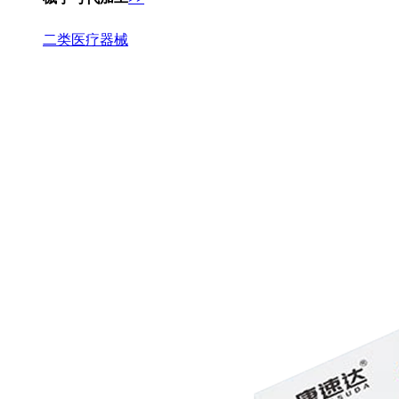
二类医疗器械