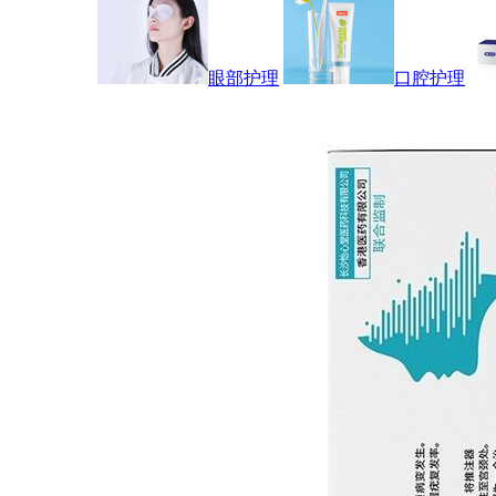
眼部护理
口腔护理