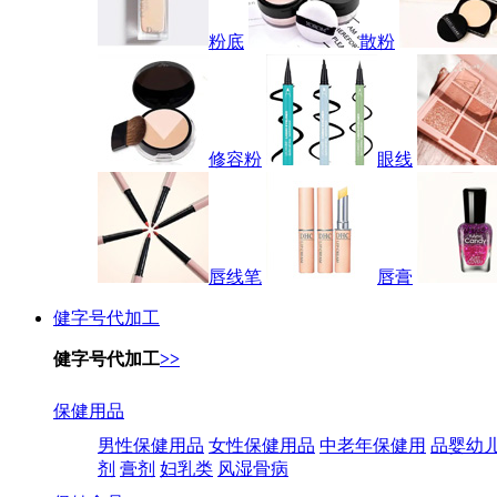
粉底
散粉
修容粉
眼线
唇线笔
唇膏
健字号代加工
健字号代加工
>>
保健用品
男性保健用品
女性保健用品
中老年保健用
品婴幼
剂
膏剂
妇乳类
风湿骨病