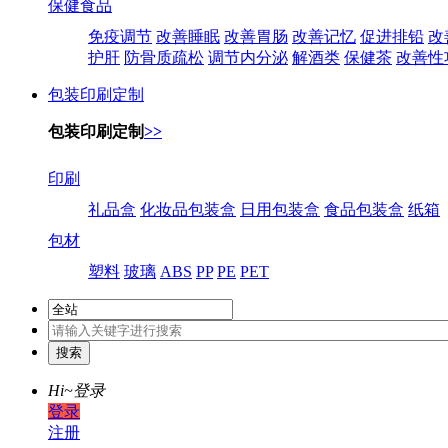
保健食品
免疫调节
改善睡眠
改善胃肠
改善记忆
促进排铅
改
护肝
防骨质疏松
调节内分泌
解酒类
保健茶
改善性
包装印刷定制
包装印刷定制
>>
印刷
礼品盒
化妆品包装盒
日用包装盒
食品包装盒
纸箱
包材
塑料
玻璃
ABS
PP
PE
PET
Hi~
登录
登录
注册