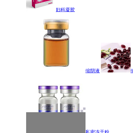
妇科凝胶
缩阴液
私密冻干粉