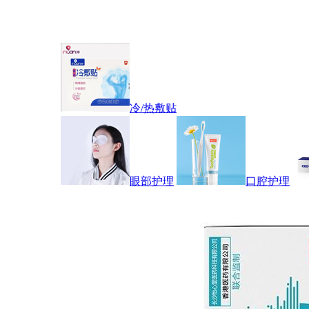
冷/热敷贴
眼部护理
口腔护理