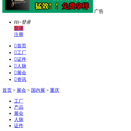
广告
Hi~
登录
登录
注册

首页

工厂

证件

人脉

展会

资讯
首页
>
展会
>
国内展
>
重庆
工厂
产品
展会
人脉
证件