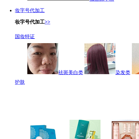
妆字号代加工
妆字号代加工
>>
国妆特证
祛斑美白类
染发类
护肤