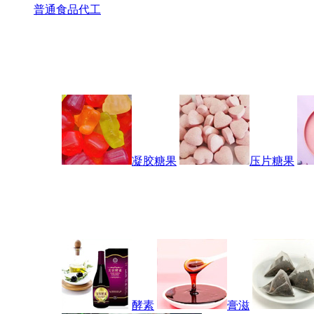
普通食品代工
凝胶糖果
压片糖果
酵素
膏滋