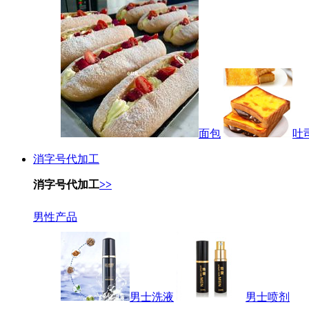
面包
吐
消字号代加工
消字号代加工
>>
男性产品
男士洗液
男士喷剂