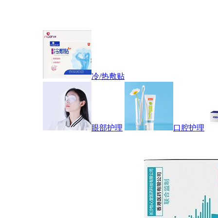
冷/热敷贴
眼部护理
口腔护理