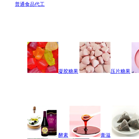
普通食品代工
凝胶糖果
压片糖果
酵素
膏滋