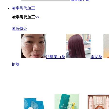
妆字号代加工
妆字号代加工
>>
国妆特证
祛斑美白类
染发类
护肤