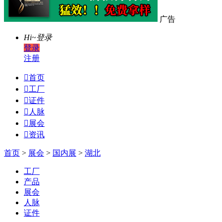
广告
Hi~
登录
登录
注册

首页

工厂

证件

人脉

展会

资讯
首页
>
展会
>
国内展
>
湖北
工厂
产品
展会
人脉
证件