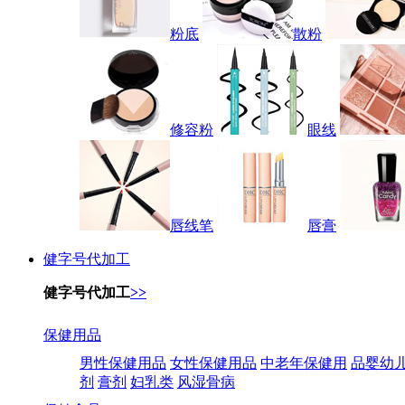
粉底
散粉
修容粉
眼线
唇线笔
唇膏
健字号代加工
健字号代加工
>>
保健用品
男性保健用品
女性保健用品
中老年保健用
品婴幼
剂
膏剂
妇乳类
风湿骨病