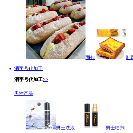
面包
吐
消字号代加工
消字号代加工
>>
男性产品
男士洗液
男士喷剂