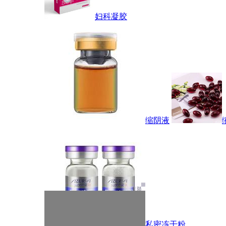
妇科凝胶
缩阴液
私密冻干粉