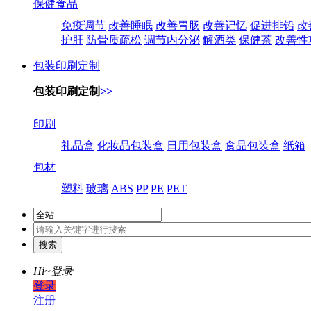
保健食品
免疫调节
改善睡眠
改善胃肠
改善记忆
促进排铅
改
护肝
防骨质疏松
调节内分泌
解酒类
保健茶
改善性
包装印刷定制
包装印刷定制
>>
印刷
礼品盒
化妆品包装盒
日用包装盒
食品包装盒
纸箱
包材
塑料
玻璃
ABS
PP
PE
PET
Hi~
登录
登录
注册