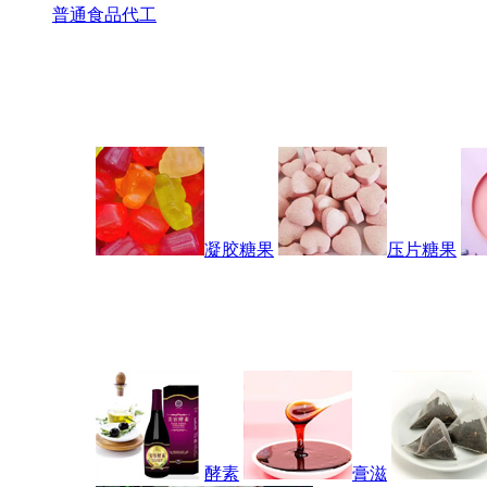
普通食品代工
凝胶糖果
压片糖果
酵素
膏滋