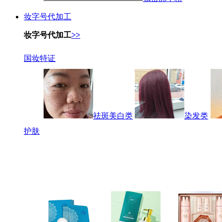
妆字号代加工
妆字号代加工
>>
国妆特证
祛斑美白类
染发类
护肤