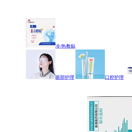
冷/热敷贴
眼部护理
口腔护理