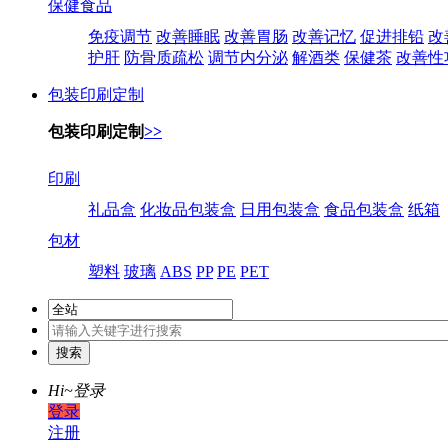
保健食品
免疫调节
改善睡眠
改善胃肠
改善记忆
促进排铅
改
护肝
防骨质疏松
调节内分泌
解酒类
保健茶
改善性
包装印刷定制
包装印刷定制
>>
印刷
礼品盒
化妆品包装盒
日用包装盒
食品包装盒
纸箱
包材
塑料
玻璃
ABS
PP
PE
PET
Hi~
登录
登录
注册