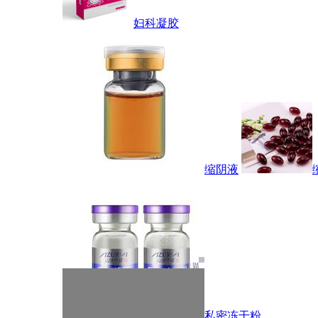
妇科凝胶
缩阴液
私密冻干粉