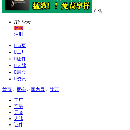
广告
Hi~
登录
登录
注册

首页

工厂

证件

人脉

展会

资讯
首页
>
展会
>
国内展
>
陕西
工厂
产品
展会
人脉
证件