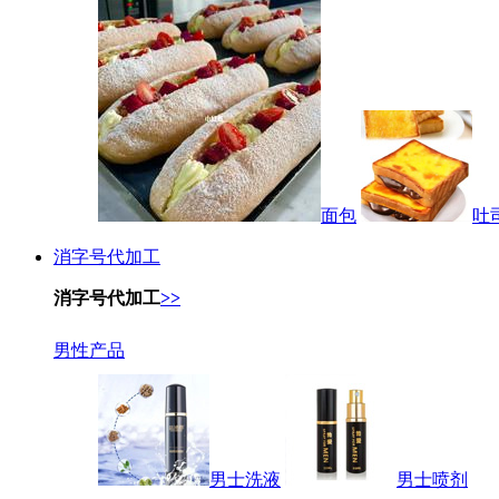
面包
吐
消字号代加工
消字号代加工
>>
男性产品
男士洗液
男士喷剂