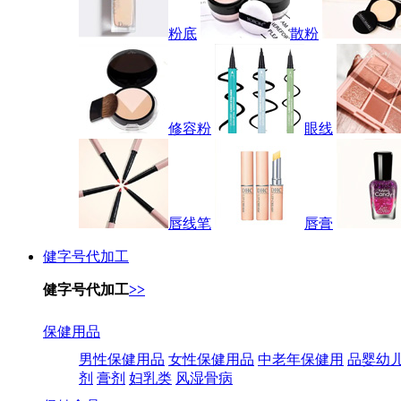
粉底
散粉
修容粉
眼线
唇线笔
唇膏
健字号代加工
健字号代加工
>>
保健用品
男性保健用品
女性保健用品
中老年保健用
品婴幼
剂
膏剂
妇乳类
风湿骨病