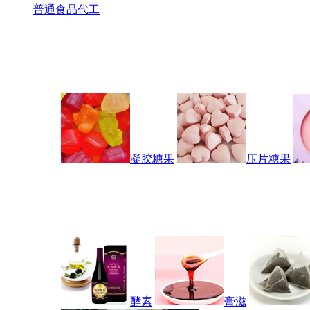
普通食品代工
凝胶糖果
压片糖果
酵素
膏滋