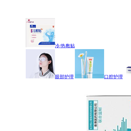
冷/热敷贴
眼部护理
口腔护理