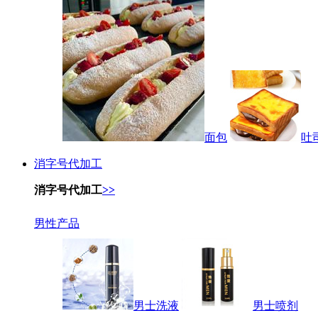
面包
吐
消字号代加工
消字号代加工
>>
男性产品
男士洗液
男士喷剂