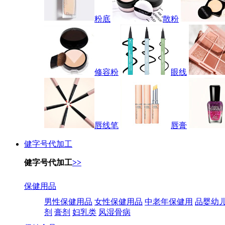
粉底
散粉
修容粉
眼线
唇线笔
唇膏
健字号代加工
健字号代加工
>>
保健用品
男性保健用品
女性保健用品
中老年保健用
品婴幼
剂
膏剂
妇乳类
风湿骨病