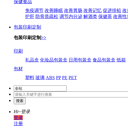
保健食品
免疫调节
改善睡眠
改善胃肠
改善记忆
促进排铅
改
护肝
防骨质疏松
调节内分泌
解酒类
保健茶
改善性
包装印刷定制
包装印刷定制
>>
印刷
礼品盒
化妆品包装盒
日用包装盒
食品包装盒
纸箱
包材
塑料
玻璃
ABS
PP
PE
PET
Hi~
登录
登录
注册