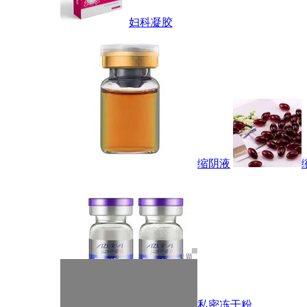
妇科凝胶
缩阴液
私密冻干粉