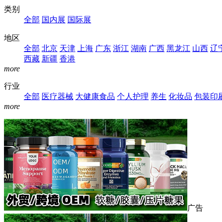
类别
全部
国内展
国际展
地区
全部
北京
天津
上海
广东
浙江
湖南
广西
黑龙江
山西
辽
西藏
新疆
香港
more
行业
全部
医疗器械
大健康食品
个人护理
养生
化妆品
包装印
more
广告