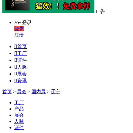
广告
Hi~
登录
登录
注册

首页

工厂

证件

人脉

展会

资讯
首页
>
展会
>
国内展
>
辽宁
工厂
产品
展会
人脉
证件