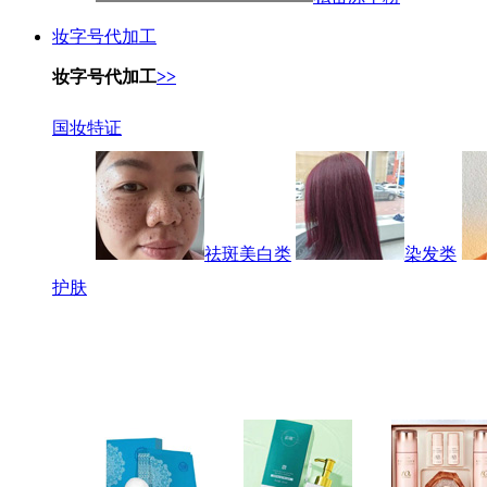
妆字号代加工
妆字号代加工
>>
国妆特证
祛斑美白类
染发类
护肤