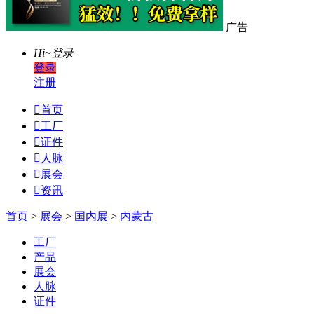
广告
Hi~
登录
登录
注册

首页

工厂

证件

人脉

展会

资讯
首页
>
展会
>
国内展
>
内蒙古
工厂
产品
展会
人脉
证件