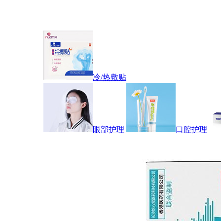
冷/热敷贴
眼部护理
口腔护理