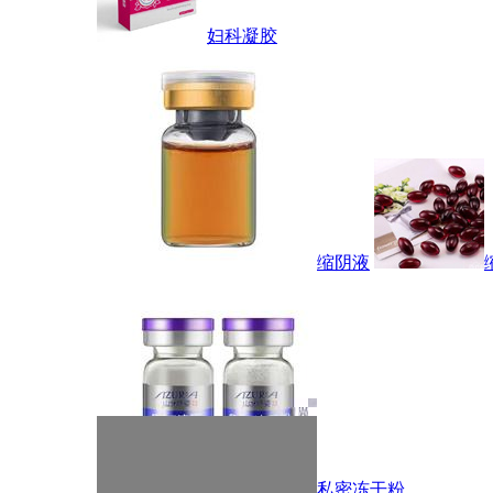
妇科凝胶
缩阴液
私密冻干粉