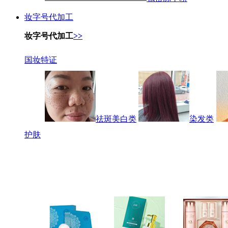
妆字号代加工
妆字号代加工
>>
国妆特证
祛斑美白类
染发类
护肤