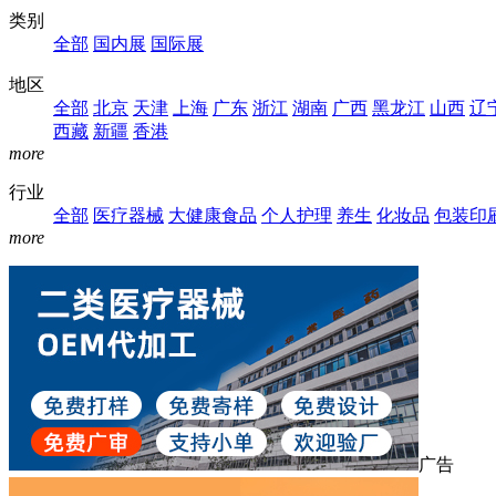
类别
全部
国内展
国际展
地区
全部
北京
天津
上海
广东
浙江
湖南
广西
黑龙江
山西
辽
西藏
新疆
香港
more
行业
全部
医疗器械
大健康食品
个人护理
养生
化妆品
包装印
more
广告