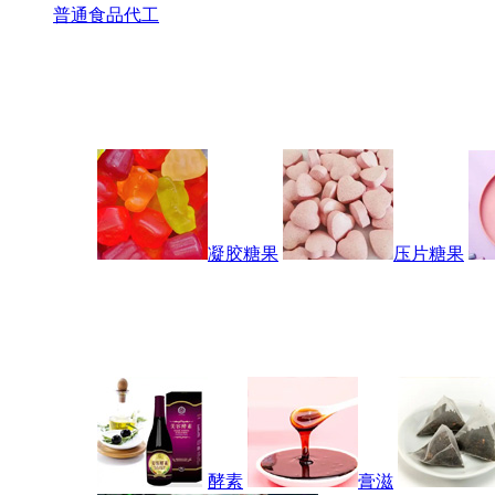
普通食品代工
凝胶糖果
压片糖果
酵素
膏滋