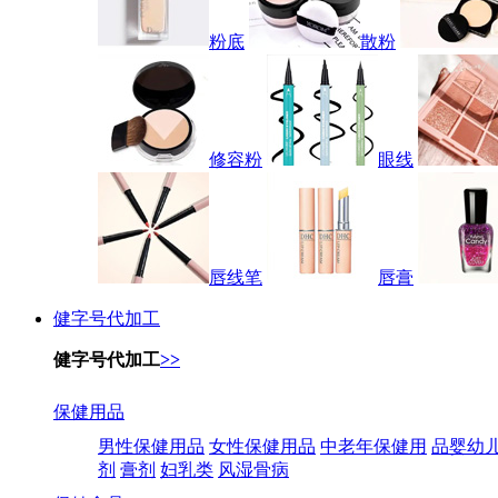
粉底
散粉
修容粉
眼线
唇线笔
唇膏
健字号代加工
健字号代加工
>>
保健用品
男性保健用品
女性保健用品
中老年保健用
品婴幼
剂
膏剂
妇乳类
风湿骨病