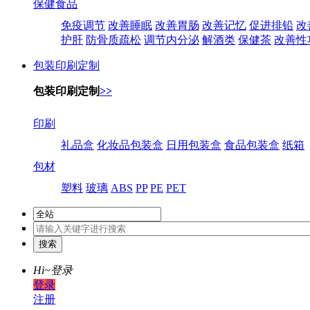
保健食品
免疫调节
改善睡眠
改善胃肠
改善记忆
促进排铅
改
护肝
防骨质疏松
调节内分泌
解酒类
保健茶
改善性
包装印刷定制
包装印刷定制
>>
印刷
礼品盒
化妆品包装盒
日用包装盒
食品包装盒
纸箱
包材
塑料
玻璃
ABS
PP
PE
PET
Hi~
登录
登录
注册