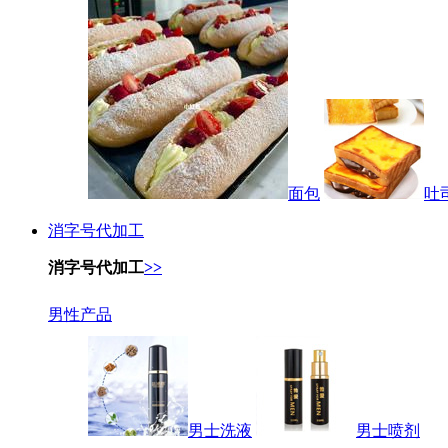
面包
吐
消字号代加工
消字号代加工
>>
男性产品
男士洗液
男士喷剂