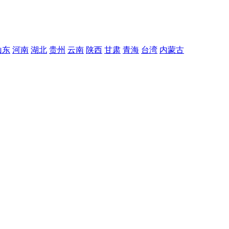
山东
河南
湖北
贵州
云南
陕西
甘肃
青海
台湾
内蒙古