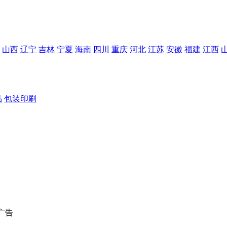
山西
辽宁
吉林
宁夏
海南
四川
重庆
河北
江苏
安徽
福建
江西
品
包装印刷
广告