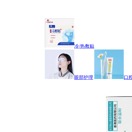
冷/热敷贴
眼部护理
口