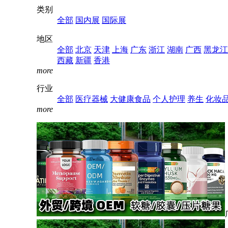
类别
全部
国内展
国际展
地区
全部
北京
天津
上海
广东
浙江
湖南
广西
黑龙江
西藏
新疆
香港
more
行业
全部
医疗器械
大健康食品
个人护理
养生
化妆
more