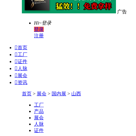
广告
Hi~
登录
登录
注册

首页

工厂

证件

人脉

展会

资讯
首页
>
展会
>
国内展
>
山西
工厂
产品
展会
人脉
证件