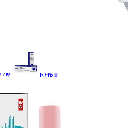
腔护理
医用软膏